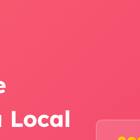
e
 Local