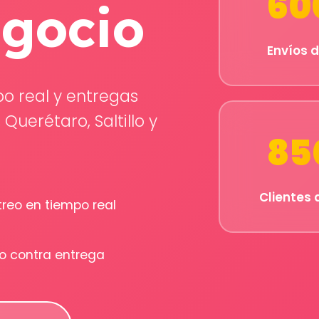
60
egocio
Envíos d
po real y entregas
Querétaro, Saltillo y
85
Clientes 
treo en tiempo real
o contra entrega