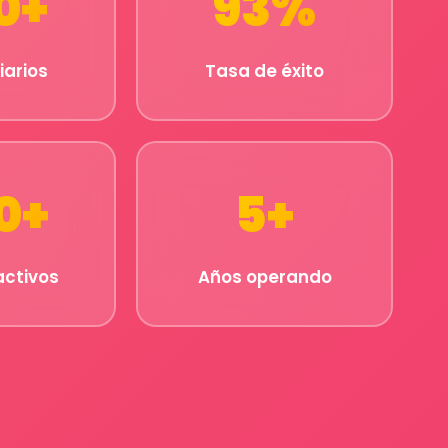
0
+
93
%
iarios
Tasa de éxito
0
+
5
+
activos
Años operando