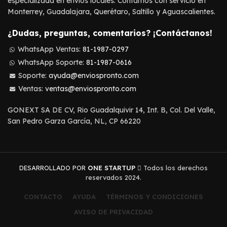
especializada en envíos locales. Contamos con servicio en
Monterrey, Guadalajara, Querétaro, Saltillo y Aguascalientes.
¿Dudas, preguntas, comentarios? ¡Contáctanos!
WhatsApp Ventas:
81-1987-0297
WhatsApp Soporte:
81-1987-0616
Soporte:
ayuda@enviospronto.com
Ventas:
ventas@enviospronto.com
GONEXT SA DE CV, Rio Guadalquivir 14, Int. B, Col. Del Valle,
San Pedro Garza García, NL, CP 66220
DESARROLLADO POR
ONE STARTUP
Todos los derechos
reservados 2024.
CONTACTO
AYUDA
TÉRMINOS Y CONDICIONES
AVISO DE PRIVACIDAD