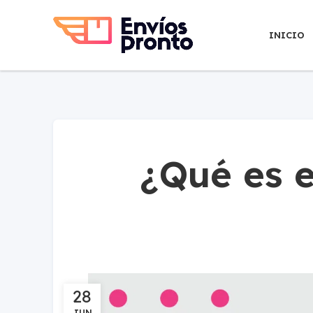
INICIO
¿Qué es 
28
JUN