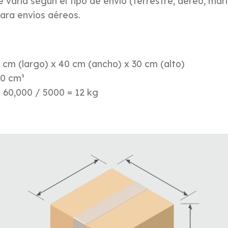
ue varía según el tipo de envío (terrestre, aéreo, ma
para envíos aéreos.
 cm (largo) x 40 cm (ancho) x 30 cm (alto)
00 cm³
: 60,000 / 5000 = 12 kg