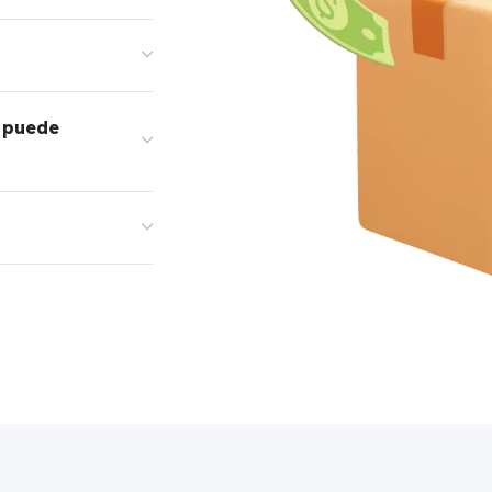
t
e puede