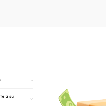
?
te a su