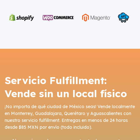
Servicio Fulfillment:
Vende sin un local físico
¡No importa de qué ciudad de México seas! Vende localmente
en Monterrey, Guadalajara, Querétaro y Aguascalientes con
nuestro servicio fulfillment. Entregas en menos de 24 horas
desde $85 MXN por envío (todo incluido).