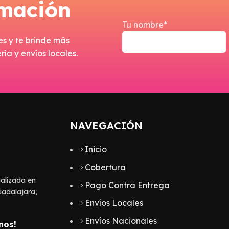
rmación
Tu nombre*
es y te brinde más
ía y envíos locales.
NAVEGACIÓN
Inicio
Cobertura
alizada en
Pago Contra Entrega
uadalajara,
Envíos Locales
Envíos Nacionales
nos!