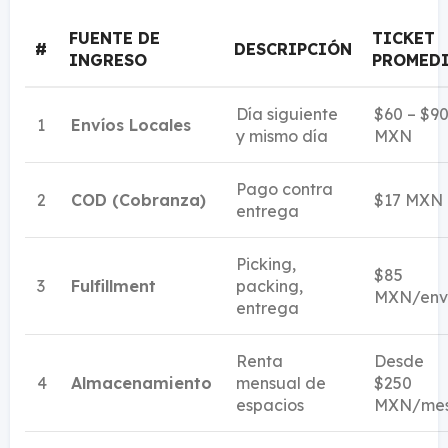
FUENTE DE
TICKET
#
DESCRIPCIÓN
INGRESO
PROMED
Día siguiente
$60 – $9
1
Envíos Locales
y mismo día
MXN
Pago contra
2
COD (Cobranza)
$17 MXN
entrega
Picking,
$85
3
Fulfillment
packing,
MXN/env
entrega
Renta
Desde
4
Almacenamiento
mensual de
$250
espacios
MXN/me