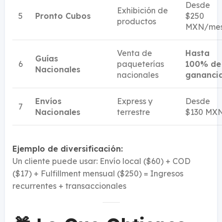
Desde
Exhibición de
5
Pronto Cubos
$250
productos
MXN/me
Venta de
Hasta
Guías
6
paqueterías
100% de
Nacionales
nacionales
gananci
Envíos
Express y
Desde
7
Nacionales
terrestre
$130 MX
Ejemplo de diversificación:
Un cliente puede usar: Envío local ($60) + COD
($17) + Fulfillment mensual ($250) = Ingresos
recurrentes + transaccionales