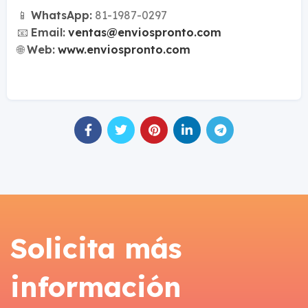
📱
WhatsApp:
81-1987-0297
📧
Email:
ventas@enviospronto.com
🌐
Web:
www.enviospronto.com
Solicita más
información