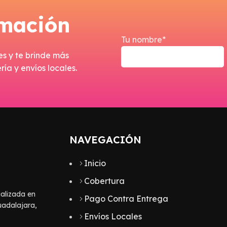
s
rmación
Tu nombre*
es y te brinde más
ía y envíos locales.
NAVEGACIÓN
Inicio
Cobertura
alizada en
Pago Contra Entrega
uadalajara,
Envíos Locales